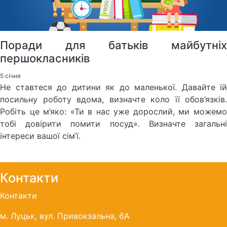
Поради для батьків майбутніх
першокласників
5 січня
Не ставтеся до дитини як до маленької. Давайте їй
посильну роботу вдома, визначте коло її обов’язків.
Робіть це м’яко: «Ти в нас уже дорослий, ми можемо
тобі довірити помити посуд». Визначте загальні
інтереси вашої сім’ї.
Контакти
Контакти
м. Луцьк, вул. Привокзальна, 6А