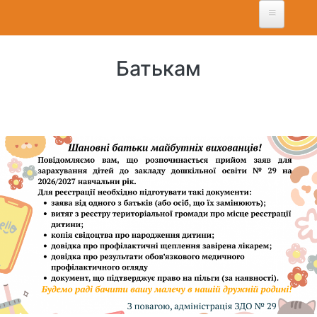
Перейти
до
основного
вмісту
Батькам