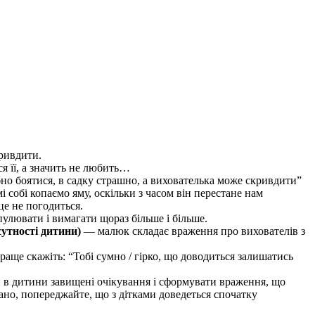
ривдити.
я її, а значить не любить…
о боятися, в садку страшно, а вихователька може скривдити”
обі копаємо яму, оскільки з часом він перестане нам
це не погодиться.
улювати і вимагати щораз більше і більше.
сутності дитини)
— малюк складає враження про вихователів з
аще скажіть: “Тобі сумно / гірко, що доводиться залишатись
 в дитини завищені очікування і сформувати враження, що
мано, попереджайте, що з дітками доведеться спочатку