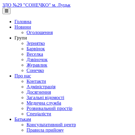
Перейти
ЗДО №29 "СОНЕЧКО" м. Луцьк
до
основного
вмісту
Головна
Новини
Оголошення
Групи
Зернятко
Барвінок
Веселка
Дзвіночок
Журавлик
Сонечко
Про нас
Контакти
Адміністрація
Досягнення
Загальні відомості
Медична служба
Розвивальний простір
Спеціалісти
Батькам
Консультативний центр
Правила прийому