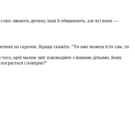
 з них лякають дитину, інші її обманюють, але всі вони —
ини на садочок. Краще скажіть: “Ти вже можеш їсти сам, ти
 того, щоб малюк зміг взаємодіяти з іншими дітками, йому
пограється і поверне!”