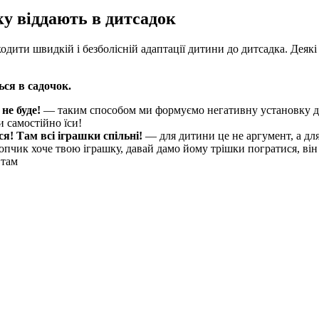
ку віддають в дитсадок
одити швидкій і безболісній адаптації дитини до дитсадка. Деякі
ься в садочок.
не буде!
— таким способом ми формуємо негативну установку дит
и самостійно їси!
я! Там всі іграшки спільні!
— для дитини це не аргумент, а для
опчик хоче твою іграшку, давай дамо йому трішки погратися, він 