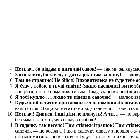
Не плач, бо віддам в дитячий садок!
— так ми залякуємо
Заспокойся, бо заведу в дитсадок і там залишу!
— знову 
Там не страшно! Не бійся! Вихователька не буде тебе 
Я буду з тобою в групі сидіти! (якщо насправді ви не з
довіряти, почне обманювати сам. Тому, якщо ви пообіцяли
Я тобі куплю …, якщо ти підеш в садочок!
— малюк звик
Будь-який негатив про вихователів, помічників виховат
ваших слів. Якщо ви негативно відзиваєтеся — значить ви
Не плач! Дивися, інші діти не плачуть! А ти…
— не варт
без мами. я теж сумуватиму за тобою!”
В садочку так весело! Там стільки іграшок! Там стільк
садочок — це розвага, і що в садочку одразу з першого ж 
познайомитися, що в садочку будуть заняття і вихователь,