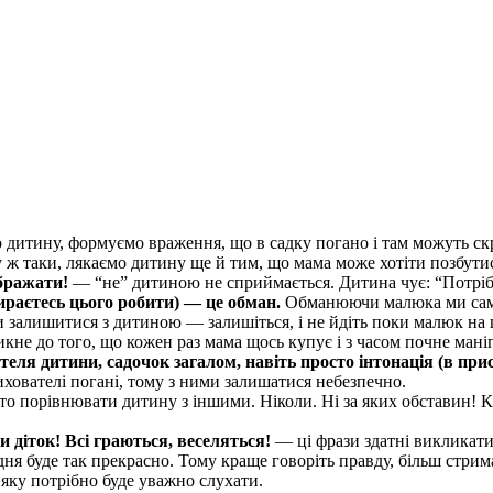
 дитину, формуємо враження, що в садку погано і там можуть ск
ж таки, лякаємо дитину ще й тим, що мама може хотіти позбутис
ображати!
— “не” дитиною не сприймається. Дитина чує: “Потрібн
бираєтесь цього робити) — це обман.
Обманюючи малюка ми самі с
 залишитися з дитиною — залишіться, і не йдіть поки малюк на 
не до того, що кожен раз мама щось купує і з часом почне маніп
еля дитини, садочок загалом, навіть просто інтонація (в при
хователі погані, тому з ними залишатися небезпечно.
о порівнювати дитину з іншими. Ніколи. Ні за яких обставин! Кр
и діток! Всі граються, веселяться!
— ці фрази здатні викликати
дня буде так прекрасно. Тому краще говоріть правду, більш стри
 яку потрібно буде уважно слухати.