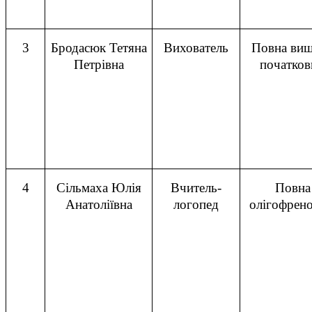
3
Бродасюк Тетяна
Вихователь
Повна вищ
Петрівна
початков
4
Сільмаха Юлія
Вчитель-
Повна
Анатоліївна
логопед
олігофрено