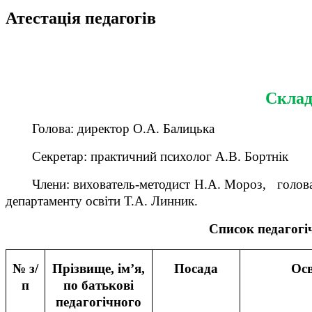
Атестація педагогів
Склад
Голова: директор О.А. Балицька
Секретар: практичний психолог А.В. Бортнік
Члени: вихователь-методист Н.А. Мороз, голова П
департаменту освіти Т.А. Линник.
Список педагогіч
№ з/
Прізвище, ім’я,
Посада
Осв
п
по батькові
педагогічного