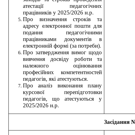
атестації педагогічних
працівників у 2025/2026 н.р.
Про в
изнач
ення
строк
ів
та
адресу електронної пошти для
подання педагогічними
працівниками документів в
електронній формі (за потреби).
Про затвердження вимог щодо
вивчення досвіду роботи та
належного оцінювання
професійних компетентностей
педагогів, які атестуються.
Про аналіз виконання плану
курсової перепідготовки
педагогів, що атестуються у
2025/2026 н.р.
Засідання 