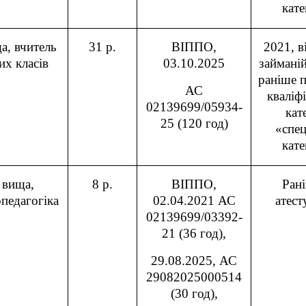
кате
а, вчитель
31 р.
ВІППО,
2021, в
их класів
03.10.2025
займаній
раніше 
АС
кваліф
02139699/05934-
кат
25 (120 год)
«спец
кате
 вища,
8 р.
ВІППО,
Ран
педагогіка
02.04.2021 АС
атест
02139699/03392-
21 (36 год),
29.08.2025, АС
29082025000514
(30 год),