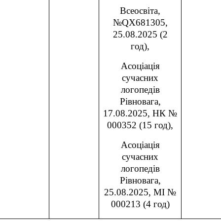
Всеосвіта,
№
QX
681305,
25.08.2025 (2
год),
Асоціація
сучасних
логопедів
Рівновага,
17.08.2025, НК №
000352 (15 год),
Асоціація
сучасних
логопедів
Рівновага,
25.08.2025, МІ №
000213 (4 год)