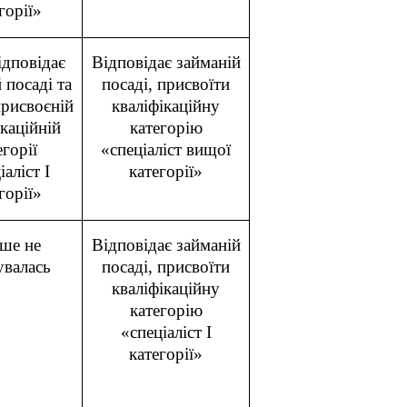
горії»
ідповідає
Відповідає займаній
 посаді та
посаді, присвоїти
присвоєній
кваліфікаційну
ікаційній
категорію
егорії
«спеціаліст вищої
іаліст І
категорії»
горії»
іше не
Відповідає займаній
увалась
посаді, присвоїти
кваліфікаційну
категорію
«спеціаліст І
категорії»