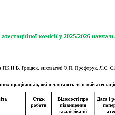
 атестаційної комісії у 2025/2026 навчал
К Н.В. Грицюк, вихователі О.П. Профорук, Л.Є. Сінько
них працівників, які підлягають черговій атестації
іта
Стаж
Відомості про
Дата і 
роботи
підвищення
попе
кваліфікації
ате