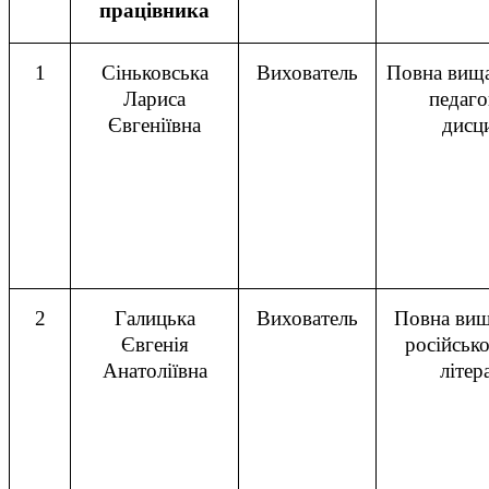
працівника
1
Сіньковська
Вихователь
Повна вища
Лариса
педаго
Євгеніївна
дисц
2
Галицька
Вихователь
Повна вищ
Євгенія
російсько
Анатоліївна
літер