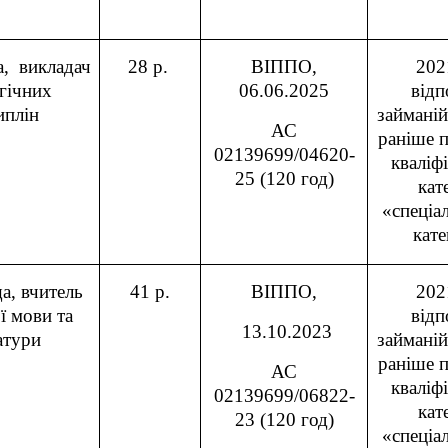
, викладач
28 р.
ВІППО,
202
гічних
06.06.2025
відп
иплін
займаній
АС
раніше 
02139699/04620-
кваліф
25 (120 год)
кат
«спеціа
кате
а, вчитель
41 р.
ВІППО,
202
ї мови та
відп
13.10.2023
атури
займаній
раніше 
АС
кваліф
02139699/06822-
кат
23 (120 год)
«спеціа