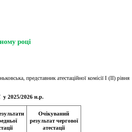
ьному році
вська, представник атестаційної комісії І (ІІ) рівня
 у 2025/2026 н.р.
результати
Очікуваний
редньої
результат чергової
стації
атестації