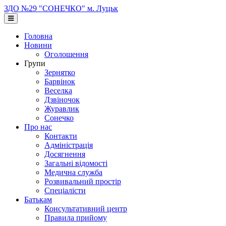
Перейти
ЗДО №29 "СОНЕЧКО" м. Луцьк
до
основного
вмісту
Головна
Новини
Оголошення
Групи
Зернятко
Барвінок
Веселка
Дзвіночок
Журавлик
Сонечко
Про нас
Контакти
Адміністрація
Досягнення
Загальні відомості
Медична служба
Розвивальний простір
Спеціалісти
Батькам
Консультативний центр
Правила прийому