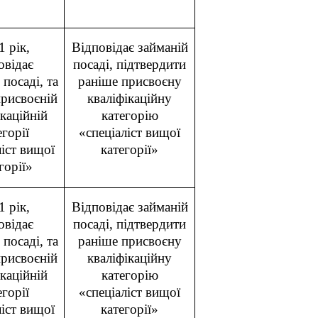
1 рік,
Відповідає займаній
овідає
посаді, підтвердити
 посаді, та
раніше присвоєну
присвоєній
кваліфікаційну
ікаційній
категорію
егорії
«спеціаліст вищої
ліст вищої
категорії»
горії»
1 рік,
Відповідає займаній
овідає
посаді, підтвердити
 посаді, та
раніше присвоєну
присвоєній
кваліфікаційну
ікаційній
категорію
егорії
«спеціаліст вищої
ліст вищої
категорії»