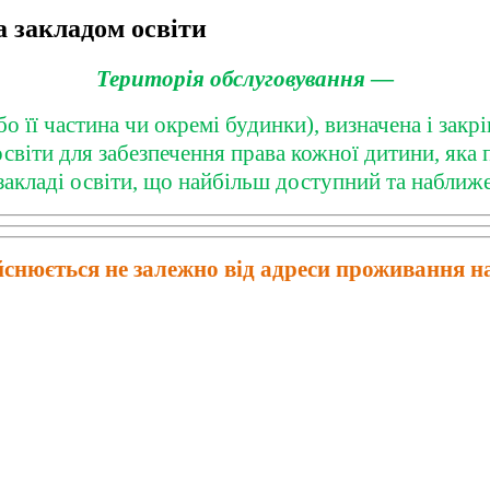
а закладом освіти
Територія обслуговування
—
о її частина чи окремі будинки), визначена і зак
віти для забезпечення права кожної дитини, яка п
у закладі освіти, що найбільш доступний та набли
ійснюється
не залежно від адреси проживання н