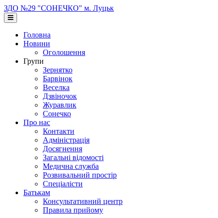
Перейти
ЗДО №29 "СОНЕЧКО" м. Луцьк
до
основного
вмісту
Головна
Новини
Оголошення
Групи
Зернятко
Барвінок
Веселка
Дзвіночок
Журавлик
Сонечко
Про нас
Контакти
Адміністрація
Досягнення
Загальні відомості
Медична служба
Розвивальний простір
Спеціалісти
Батькам
Консультативний центр
Правила прийому