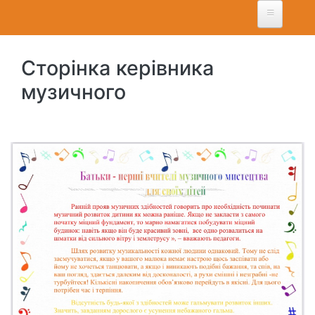
Перейти
до
основного
вмісту
Сторінка керівника
музичного