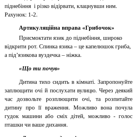
піднебіння
і різко відірвати, клацнувши ним.
Рахунок: 1-2
.
Артикуляційна вправа «Грибочок»
Присмоктати язик до піднебіння, широко
відкрити рот. Спинка язика – це капелюшок гриба,
а підʼязикова вуздечка – ніжка.
«Що ти почув»
Дитина тихо сидить в кімнаті. Запропонуйте
заплющити очі й послухати вулицю. Через деякий
час дозвольте розплющити очі, та розпитайте
дитину про її враження. Можливо вона почула
гудок машини або сміх дітей, можливо - голос
пташки чи ваше дихання.