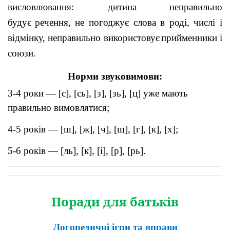
висловлювання: дитина
неправильно
будує
речення, не погоджує слова в роді, числі і
відмінку, неправильно використовує
прийменники і
союзи.
Норми звуковимови:
3-4 роки — [с], [сь], [з], [зь], [ц] уже мають
правильно вимовлятися;
4-5 років — [ш], [ж], [ч], [щ], [г], [к], [х];
5-6 років — [ль], [к], [і], [р], [рь].
Поради для батьків
Логопедичні ігри та вправи