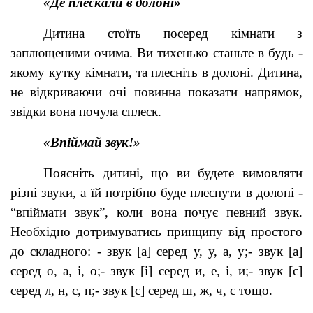
«Де плескали в долоні»
Дитина стоїть посеред кімнати з
заплющеними очима. Ви тихенько станьте в будь -
якому кутку кімнати, та плесніть в долоні. Дитина,
не відкриваючи очі повинна показати напрямок,
звідки вона почула сплеск.
«Впіймай звук!»
Поясніть дитині, що ви будете вимовляти
різні звуки, а їй потрібно буде плеснути в долоні -
“впіймати звук”, коли вона почує певний звук.
Необхідно дотримуватись принципу від простого
до складного: - звук [а] серед у, у, а, у;- звук [а]
серед о, а, і, о;- звук [і] серед и, е, і, и;- звук [с]
серед л, н, с, п;- звук [с] серед ш, ж, ч, с тощо.