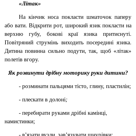
«Літак»
На кінчик носа покласти шматочок паперу
або вати. Відкрити рот, широкий язик покласти на
верхню губу, бокові краї язика притиснуті.
Повітряний струмінь виходить посередині язика.
Дитина повинна сильно подути, так, щоб «літак»
полетів вгору.
Як розвинути дрібну моторику руки дитини?
- розминати пальцями тісто, глину, пластилін;
- плескати в долоні
;
- перебирати руками дрібні камінці,
намистинки;
- в’язати
вузли,
зав’язувати
шнурівки;