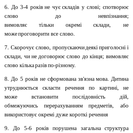
6. До 3-4 років
не чує
складів у слові; спотворює
слово до невпізнання;
вимовляє
тільки
окремі
склади, не
може
проговорити все слово.
7. С
корочує слово, пропускаючи
деякі
приголосні і
склади, чи
не
договорює слово до
кінця; вимовляє
слово кілька
разів
по-різному.
8. До 5 років не сформована
зв'язна
мова. Дитина
утруднюється скласти речення по картині, не
може
встановити
послідовність
дій,
обмежуючись
перерахуванням
предметів, або
використовує окремі дуже короткі речення
9. До 5-6 років порушена загальна
структура