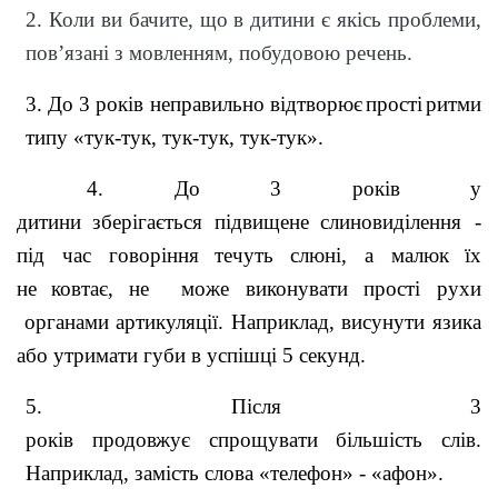
2. Коли ви бачите, що в дитини є якісь проблеми,
пов’язані з мовленням, побудовою речень.
3. До 3 років неправильно відтворює
прості
ритми
типу «тук-тук, тук-тук, тук-тук».
4. До 3 років у
дитини
зберігається
підвищене
слиновиділення -
під час говоріння
течуть
слюні, а малюк
їх
не
ковтає, не може виконувати прості рухи
органами артикуляції. Наприклад, висунути язика
або утри
мати губи в успішці 5 секунд.
5. П
ісля 3
років
продовжує
спрощувати
більшість
слів.
Наприклад, замість слова «телефон» - «афон».